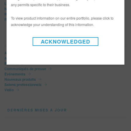
LIMCO
any permits specific to their business.
Norbin
R-M
To view product information on our entire portfolio, please click to
Refinity
acknowledge your understanding of this information.
NOUVELLES CATÉGORIES
ACKNOWLEDGED
Afficher tout
Article
Bulletins
Communiqués de presse
Événements
Nouveaux produits
Salons professionnels
Vidéo
DERNIÈRES MISES À JOUR