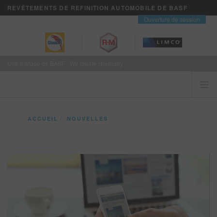
REVÊTEMENTS DE REFINITION AUTOMOBILE DE BASF
contact
Ouverture de session
Une marque de BASF - We create chemistry
ACCUEIL
ACCUEIL
NOUVELLES
LES CLIENTS VIENNENT EN PREMIER
LES ARTICLES SOUMIS À BASF SONT ADMISSIBLES À DES CRÉDITS AMI
MARQUES
VISION+ SERVICES D’AFFAIRES
FORMATION
NOUVELLES
OÙ ACHETER