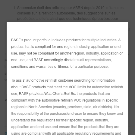
Shoemaker écrit des articles pour ABRN depuis 2010, offrant des
conseils sur la refinition automobile, des suggestions sur les
procédés d’ateliers, ainsi que des techniques éprouvées pour
améliorer les méthodes de travail et la rentabilité des ateliers de
carrosserie. En 2019, il s’est associé à Ami (Automotive Management
Institute), pour offrir des crédits AMi à ceux qui lisent ses articles
BASF’s product portfolio includes products for multiple industries. A
informatifs et qui répondent à un bref quiz.
product that is compliant for one region, industry, application or end
use, may not be compliant for another region, industry, application or
«
The True Cost of Collision Repair Supplements
» est le premier article de
end-use, and BASF accordingly disclaims all representations,
M. Shoemaker admissible à un crédit AMi. Dans cet article, il parle des
conditions and warranties of fitness for a particular purpose.
importants coûts ajoutés que les suppléments peuvent entraîner à une
simple réparation et comment éviter les suppléments tout en réduisant les
temps de cycle et en augmentant la rentabilité.
To assist automotive refinish customer searching for information
about BASF products that meet the VOC limits for automotive refinish
use, BASF provides Wall Charts that list the products that are
Les articles AMi de M. Shoemaker seront publiés en ligne une fois par mois.
compliant with the automotive refinish VOC regulations in specific
Pour les articles antérieurs, allez à
ABRN archives
.
regions in North America (country, province, state, air districts). It is
the responsibility of the purchaser/end-user to ensure they know and
MARQUES
understand the regulations for their specific region, industry,
application and end use and ensure that the products that they are
using are compliant with all applicable regulatory requirements and
Glasurit