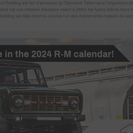
 of Rodding est fier d’annoncer qu’Operative Talent sera l’organisme d
nt est une initiative éducative visant à attirer les futurs talents dans l
f Rodding est déjà reconnu comme l’un des événements majeurs du sec