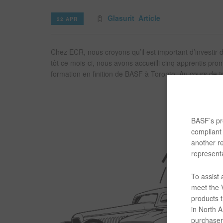
Glasurit
Article
22 APR
Chez ECR, nous croyons qu’il est important d’investir d
tôt ce mois-ci, nous avons accueilli cinq apprentis p
formation en finition de BASF à Toronto. Au cours de tro
BASF’s pro
compliant 
another re
representa
To assist
meet the V
products t
in North Am
purchaser/