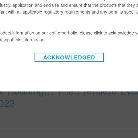
dustry, application and end use and ensure that the products that they 
ant with all applicable regulatory requirements and any permits specific
oduct information on our entire portfolio, please click to acknowledge 
ing of this information.
ACKNOWLEDGED
t l’organisme de bienfaisance
n of Rodding… The Premiere Eve
2023