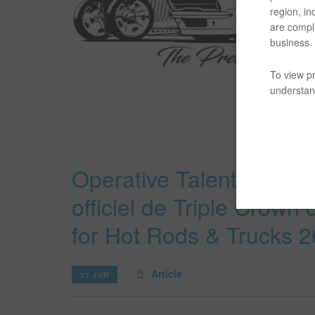
region, in
are compli
business.
To view pr
understand
Operative Talent devien
officiel de Triple Crow
for Hot Rods & Trucks 
Article
21 JUN