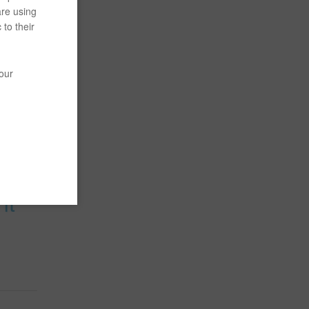
are using
 to their
your
nt