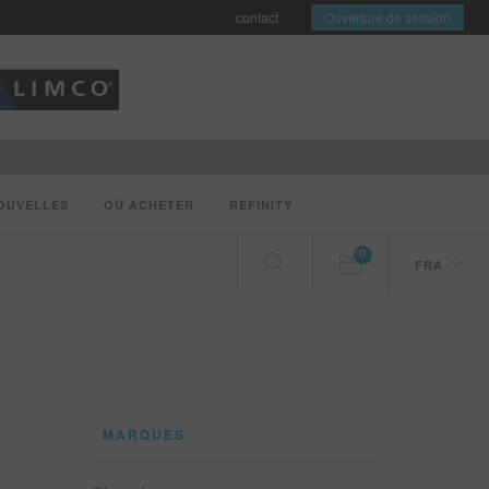
contact
Ouverture de session
OUVELLES
OÙ ACHETER
REFINITY
0
FRA
MARQUES