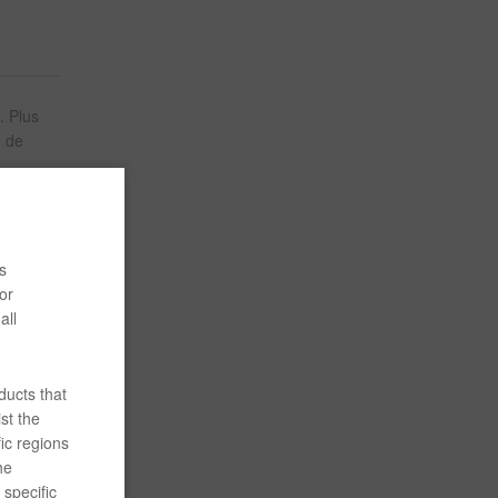
. Plus
e de
s
or
all
ducts that
st the
ic regions
he
specific