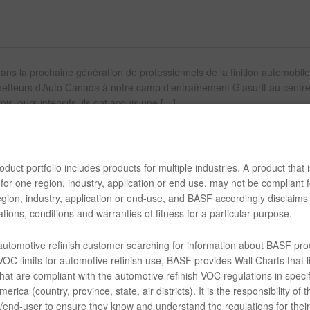
ans la prochaine génération de professionnels de la finition automobile
rometteurs d’Auto Canada à notre camp d’entraînement Glasurit au centr
is jours intensifs, ils ont acquis une […]
duct portfolio includes products for multiple industries. A product that i
for one region, industry, application or end use, may not be compliant f
gion, industry, application or end-use, and BASF accordingly disclaims 
tions, conditions and warranties of fitness for a particular purpose.
 automotive refinish customer searching for information about BASF pro
OC limits for automotive refinish use, BASF provides Wall Charts that li
hat are compliant with the automotive refinish VOC regulations in specif
erica (country, province, state, air districts). It is the responsibility of t
end-user to ensure they know and understand the regulations for their 