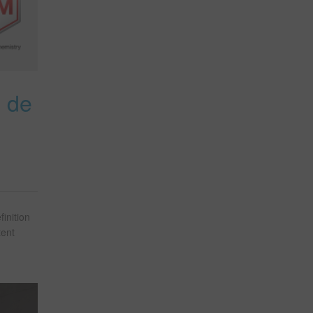
M de
inition
tent