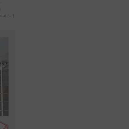
e
e
teur […]