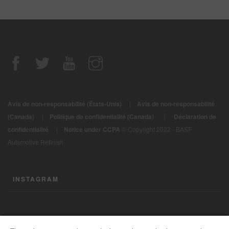
Avis de non-responsabilité (États-Unis)
|
Avis de non-responsabilité
|
(Canada)
|
Politique de confidentialité (Canada)
Déclaration de
confidentialité
|
Notice under CCPA
© Copyright 2022 - BASF
Automotive Refinish
INSTAGRAM
CONTACTEZ-NOUS