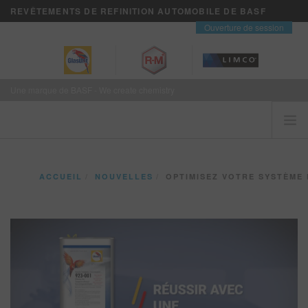
REVÊTEMENTS DE REFINITION AUTOMOBILE DE BASF
contact
Ouverture de session
Une marque de BASF - We create chemistry
ACCUEIL
ACCUEIL
NOUVELLES
OPTIMISEZ VOTRE SYSTÈME DE PEINTURE
LES CLIENTS VIENNENT EN PREMIER
MARQUES
VISION+ SERVICES D’AFFAIRES
FORMATION
NOUVELLES
OÙ ACHETER