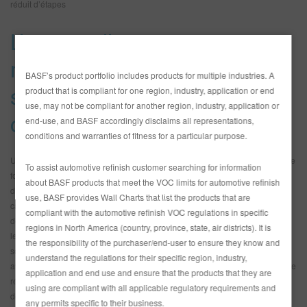
réduit d’étapes
L’impact d’un vernis
monocouche dans votre
BASF’s product portfolio includes products for multiple industries. A
système de réparation des
product that is compliant for one region, industry, application or end
use, may not be compliant for another region, industry, application or
collisions
end-use, and BASF accordingly disclaims all representations,
conditions and warranties of fitness for a particular purpose.
Un véritable vernis monocouche est formulé pour être appliqué en une seule
To assist automotive refinish customer searching for information
fois et passer directement au four. Pour les ateliers, la différence va au-delà
about BASF products that meet the VOC limits for automotive refinish
de la suppression d’une étape dans le processus de réparation des
use, BASF provides Wall Charts that list the products that are
carrosseries. Elle permet de réaliser des économies mesurables de temps,
compliant with the automotive refinish VOC regulations in specific
de matériaux et d’énergie tout en simplifiant le flux de travail et en réduisant
regions in North America (country, province, state, air districts). It is
le risque d’erreurs d’application. Ces avantages sont multipliés lorsqu’ils
the responsibility of the purchaser/end-user to ensure they know and
sont associés à un système qui permet aux peintres de terminer un travail
understand the regulations for their specific region, industry,
avec une application en une seule visite pour chaque étape du processus de
application and end use and ensure that the products that they are
réparation des collisions. Avec 923-001, les clients de Glasurit sont
using are compliant with all applicable regulatory requirements and
désormais en mesure d’appliquer l’apprêt en une seule visite, d’utiliser un
any permits specific to their business.