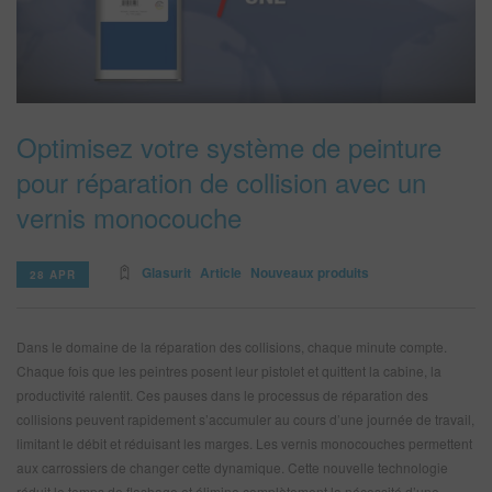
REFINITY
RECHERCHE - SITE
Optimisez votre système de peinture
PANIER D'ARTICLES
0
pour réparation de collision avec un
FRA
vernis monocouche
Glasurit
Article
Nouveaux produits
28 APR
Dans le domaine de la réparation des collisions, chaque minute compte.
Chaque fois que les peintres posent leur pistolet et quittent la cabine, la
productivité ralentit. Ces pauses dans le processus de réparation des
collisions peuvent rapidement s’accumuler au cours d’une journée de travail,
limitant le débit et réduisant les marges. Les vernis monocouches permettent
aux carrossiers de changer cette dynamique. Cette nouvelle technologie
réduit le temps de flashage et élimine complètement la nécessité d’une