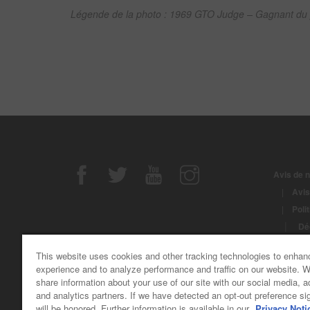
Légende de la photo : 1969 GTO Judge – Gagnant du 
Avis de n
|
Avis
|
Poli
|
Déc
|
Noti
This website uses cookies and other tracking technologies to enhan
© Copyrig
experience and to analyze performance and traffic on our website. 
share information about your use of our site with our social media, a
and analytics partners. If we have detected an opt-out preference sig
will be honored. Further information is available in our
Privacy Noti