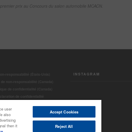
premier prix au Concours du salon automobile MCACN.
INSTAGRAM
on-responsabilité (États-Unis)
 de non-responsabilité (Canada)
tique de confidentialité (Canada)
laration de confidentialité
ce under CCPA
ce user
ht 2022 - BASF Automotive Refinish
Accept Cookies
We also
dvertising
nal then it
Reject All
ce