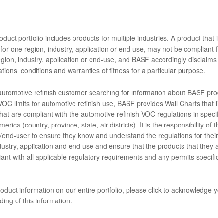
duct portfolio includes products for multiple industries. A product that i
for one region, industry, application or end use, may not be compliant f
gion, industry, application or end-use, and BASF accordingly disclaims 
tions, conditions and warranties of fitness for a particular purpose.
ier peint avec la peinture Glasur
 automotive refinish customer searching for information about BASF pro
restigieux
OC limits for automotive refinish use, BASF provides Wall Charts that li
hat are compliant with the automotive refinish VOC regulations in specif
erica (country, province, state, air districts). It is the responsibility of t
end-user to ensure they know and understand the regulations for their 
dustry, application and end use and ensure that the products that they 
ant with all applicable regulatory requirements and any permits specific
re a été passionnant pour l’équipe de LaBrecque Autocraft, qui a rem
Car And Corvette Nationals (MCACN) pour son travail exceptionnel de
69.
oduct information on our entire portfolio, please click to acknowledge 
ing of this information.
a couche de base Glasurit 55 Line grâce à la formule de sa couleur d’
rit 929-255. Comme il s’agit de l’un des 108 cabriolets GTO Judge fabriq