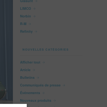
Glasurit
LIMCO
Norbin
R-M
Refinity
NOUVELLES CATÉGORIES
Afficher tout
Article
Bulletins
Communiqués de presse
Événements
Nouveaux produits