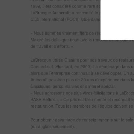
1969, il est considéré comme rare et précieux. De plu
LaBrecque Autocraft, a rencontré le propriétaire de 
Club International (POCI), situé dans le Connecticut, et
« Nous sommes vraiment fiers de recevoir ce prix, qui
Malgré les défis que nous avons rencontrés en cours de
de travail et d’efforts. »
LaBrecque utilise Glasurit pour ses travaux de restaurat
Connecticut. Plus tard, en 2000, il a déménagé dans un
alors que l’entreprise continuait à se développer. Un 
Autocraft possède plus de 30 ans d’expérience dans la
classiques, personnalisés et d’intérêt spécial.
« Nous adressons nos plus vives félicitations à LaBrecq
BASF Refinish. « Ce prix est bien mérité et reconnaît l
restauration. Tous les membres de l’équipe doivent se se
Pour obtenir davantage de renseignements sur le salo
(en anglais seulement).