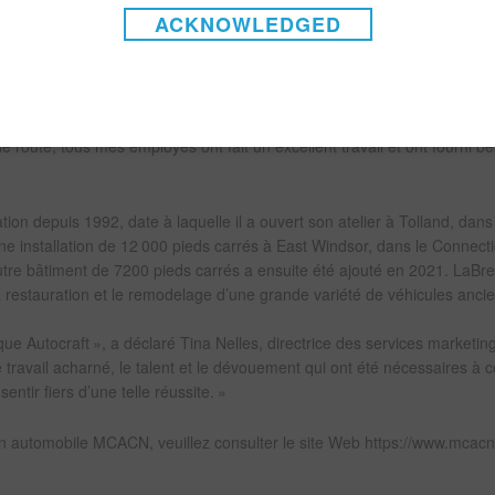
ACKNOWLEDGED
s, son propriétaire est le même depuis 1970. Mike LaBrecque, propriéta
la Judge lors d’un événement organisé par Nutmeg Chapter de Pontiac 
 a ensuite été sollicité pour la restaurer entièrement.
 renforce ce que nous essayons de faire chaque jour, a déclaré M. LaB
 route, tous mes employés ont fait un excellent travail et ont fourni 
ion depuis 1992, date à laquelle il a ouvert son atelier à Tolland, dans
e installation de 12 000 pieds carrés à East Windsor, dans le Connecti
autre bâtiment de 7200 pieds carrés a ensuite été ajouté en 2021. LaBr
 restauration et le remodelage d’une grande variété de véhicules ancie
ue Autocraft », a déclaré Tina Nelles, directrice des services marketin
e travail acharné, le talent et le dévouement qui ont été nécessaires à c
ntir fiers d’une telle réussite. »
n automobile MCACN, veuillez consulter le site Web https://www.mcac