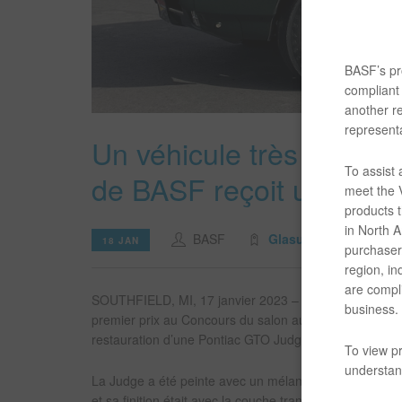
BASF’s pro
compliant 
another re
representa
Un véhicule très particul
To assist
de BASF reçoit un prix p
meet the V
products t
in North Am
BASF
Glasurit
Article
18 JAN
purchaser/
region, in
are compli
SOUTHFIELD, MI, 17 janvier 2023 – Le mois de novemb
business.
premier prix au Concours du salon automobile Muscle 
restauration d’une Pontiac GTO Judge cabriolet de 19
To view pr
understand
La Judge a été peinte avec un mélange sur mesure de l
et sa finition était avec la couche transparente Glasu