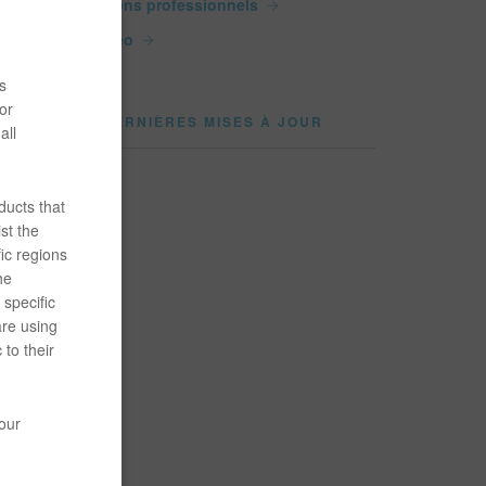
Salons professionnels
Vidéo
s
or
DERNIÈRES MISES À JOUR
all
it
ducts that
st the
ic regions
he
specific
are using
 to their
porté le
your
origine
ués en