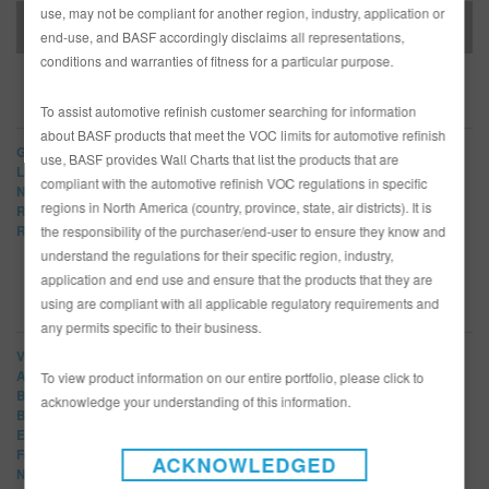
use, may not be compliant for another region, industry, application or
Boletín de Prensa 12-7-17
end-use, and BASF accordingly disclaims all representations,
conditions and warranties of fitness for a particular purpose.
MARCAS
To assist automotive refinish customer searching for information
about BASF products that meet the VOC limits for automotive refinish
Glasurit
use, BASF provides Wall Charts that list the products that are
LIMCO
compliant with the automotive refinish VOC regulations in specific
Norbin
regions in North America (country, province, state, air districts). It is
R-M
Refinity
the responsibility of the purchaser/end-user to ensure they know and
understand the regulations for their specific region, industry,
application and end use and ensure that the products that they are
using are compliant with all applicable regulatory requirements and
NUEVAS CATEGORÍAS
any permits specific to their business.
Ver Todos
Artículo
To view product information on our entire portfolio, please click to
Boletín Informativo
acknowledge your understanding of this information.
Boletines
Eventos
Ferias comerciales
ACKNOWLEDGED
Nuevos Productos