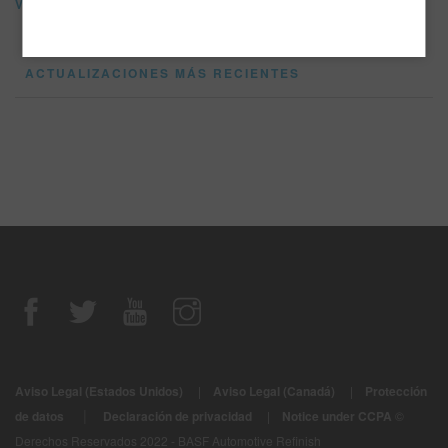
Vídeo
ACTUALIZACIONES MÁS RECIENTES
Aviso Legal (Estados Unidos)
|
Aviso Legal (Canadá)
|
Protección
|
de datos
Declaración de privacidad
|
Notice under CCPA
©
Derechos Reservados 2022 - BASF Automotive Refinish