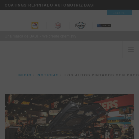
COATINGS REPINTADO AUTOMOTRIZ BASF
contacto
acceso
Una marca de BASF - We create chemistry
INICIO
INICIO
NOTICIAS
LOS AUTOS PINTADOS CON PRODUCTOS BASF REC
EL CLIENTE ES PRIMERO
MARCAS
SERVICIOS DE NEGOCIOS VISION+
ENTRENAMIENTO
NOTICIAS
DONDE COMPRAR
REFINITY