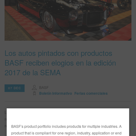
SITIO DE BÚSQUEDA
CARRITO DE ARTÍCULOS
0
ESP
Los autos pintados con productos
BASF reciben elogios en la edición
2017 de la SEMA
BASF
07 DEC
Boletín Informativo
Ferias comerciales
Los vehículos pintados con las líneas de pintura Glasurit® y R-M® de BASF
recibieron múltiples premios y el reconocimiento de la industria durante la
reciente edición 2017 de la Feria Comercial de la SEMA en Las Vegas.
BASF’s product portfolio includes products for multiple industries. A
product that is compliant for one region, industry, application or end