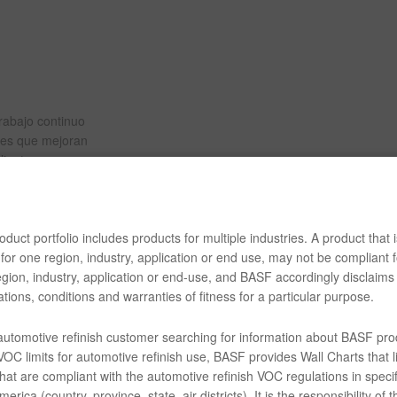
rabajo continuo
ones que mejoran
lientes
os de contacto,
l taller.
e Proceso
abilidad de los
duct portfolio includes products for multiple industries. A product that i
an la satisfacción
for one region, industry, application or end use, may not be compliant f
gion, industry, application or end-use, and BASF accordingly disclaims 
tions, conditions and warranties of fitness for a particular purpose.
 automotive refinish customer searching for information about BASF pro
OC limits for automotive refinish use, BASF provides Wall Charts that li
hat are compliant with the automotive refinish VOC regulations in specif
erica (country, province, state, air districts). It is the responsibility of t