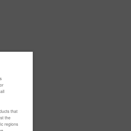
s
or
all
ducts that
st the
ic regions
he