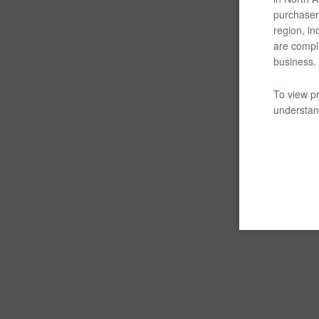
purchaser/
region, in
are compli
business.
To view pr
understand