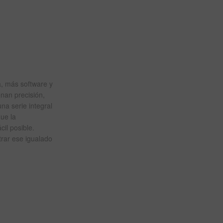
ia, más software y
nan precisión,
na serie integral
ue la
il posible.
rar ese igualado