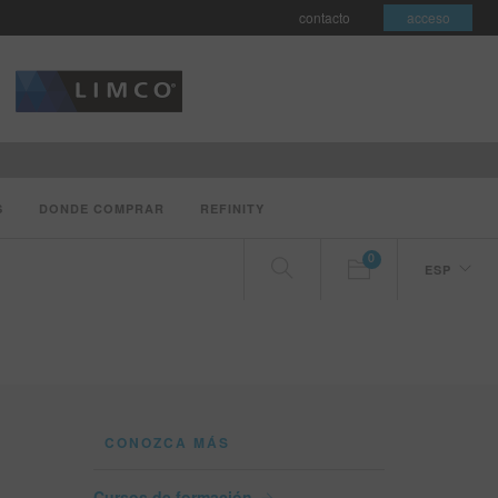
contacto
acceso
S
DONDE COMPRAR
REFINITY
0
ESP
CONOZCA MÁS
Cursos de formación