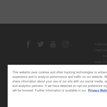
Aviso Le
Legal (C
|
De
under C
© Derech
This website uses cookies and other tracking technologies to enhan
Automotiv
experience and to analyze performance and traffic on our website. 
share information about your use of our site with our social media, a
and analytics partners. If we have detected an opt-out preference sig
will be honored. Further information is available in our
Privacy Noti