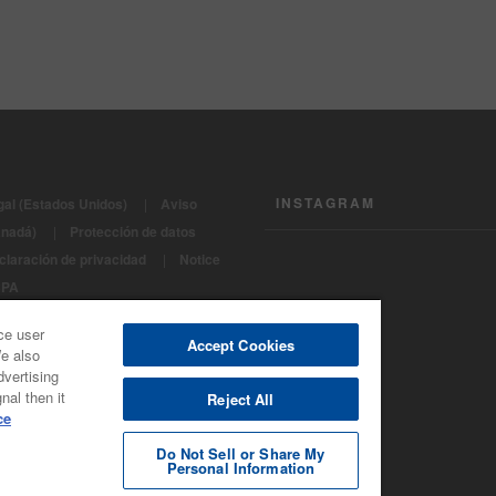
INSTAGRAM
gal (Estados Unidos)
|
Aviso
anadá)
|
Protección de datos
claración de privacidad
|
Notice
CPA
os Reservados 2022 - BASF
ce user
e Refinish
Accept Cookies
We also
dvertising
nal then it
Reject All
ce
Do Not Sell or Share My
Personal Information