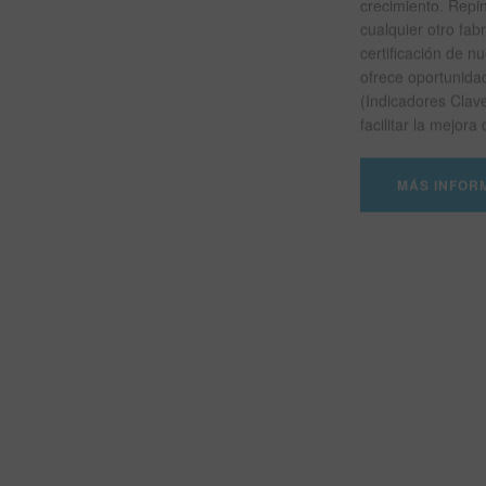
crecimiento. Rep
cualquier otro fab
certificación de nu
ofrece oportunida
(Indicadores Cla
facilitar la mejora
MÁS INFOR