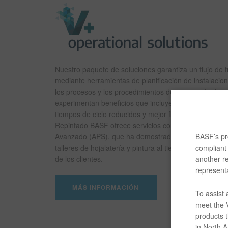
Nuestro paquete de soluciones garantiza un flujo de t
mediante herramientas de planificación de instalaci
los procesos y los procedimientos de reparación. Lo c
experimentan beneficios que incluyen mayores tiemp
tiempos de ciclo reducidos y mejor flujo de trabajo en e
Repintado BASF ofrece servicios como Soluciones d
Avanzado (APS), que ha demostrado maximizar la rent
BASF’s pro
talleres de hojalatería y pintura al tiempo que aument
compliant 
de los clientes.
another re
representa
MÁS INFORMACIÓN
To assist
meet the V
products t
in North Am