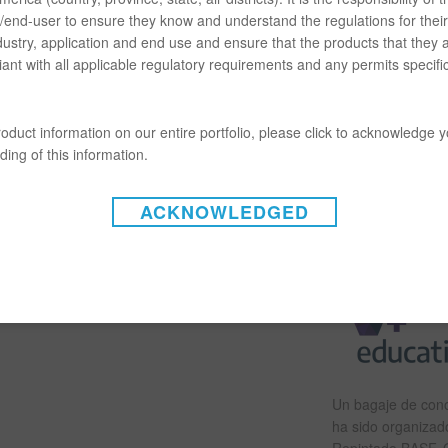
end-user to ensure they know and understand the regulations for their 
dustry, application and end use and ensure that the products that they 
ant with all applicable regulatory requirements and any permits specific
oduct information on our entire portfolio, please click to acknowledge 
ing of this information.
ACKNOWLEDGED
Un bagaje de conoc
ha sido organizado
Repintado BASF. 