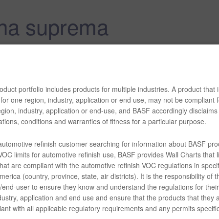
ina suprema
uctos LIMCO para ayudarlos a seguir siendo productivos y rentables. Es
S
duct portfolio includes products for multiple industries. A product that i
for one region, industry, application or end use, may not be compliant f
gion, industry, application or end-use, and BASF accordingly disclaims 
tions, conditions and warranties of fitness for a particular purpose.
La capa base Supreme Plus fue desarrollada específic
talleres automotrices y de producción. Desde pigmento
 automotive refinish customer searching for information about BASF pro
ilumibases (mica concentrada y pigmentos aperlados), 
OC limits for automotive refinish use, BASF provides Wall Charts that li
secado y mezclado flexible, Limco Supreme Plus es uno
hat are compliant with the automotive refinish VOC regulations in specif
pintura más versátiles disponibles en el mercado hoy.
erica (country, province, state, air districts). It is the responsibility of t
end-user to ensure they know and understand the regulations for their 
El sistema de tinta Limco Supreme Plus permite al técni
dustry, application and end use and ensure that the products that they 
opción de crear cinco tipos diferentes de capa base y 
ant with all applicable regulatory requirements and any permits specific
sencilla con el mismo juego de tintas. Simplemente vari