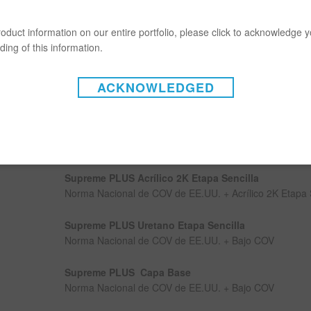
mezclado brinda esta flexibilidad, permitiendo un uso m
sistema de tinta ya de por sí de fácil uso. Con una vari
oduct information on our entire portfolio, please click to acknowledge 
opciones de mezclado que cumplen con las normas de 
ing of this information.
Unidos y Canadá, Limco Supreme Plus no puede ser s
versatilidad.
ACKNOWLEDGED
OPCIONES DE MEZCLADO:
Supreme PLUS Acrílico 1K Etapa Sencilla
Norma Nacional de COV de EE.UU. + Bajo COV
Supreme PLUS Acrílico 2K Etapa Sencilla
Norma Nacional de COV de EE.UU. + Acrílico 2K Etapa 
Supreme PLUS Uretano Etapa Sencilla
Norma Nacional de COV de EE.UU. + Bajo COV
Supreme PLUS Capa Base
Norma Nacional de COV de EE.UU. + Bajo COV