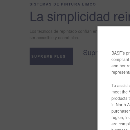
SISTEMAS DE PINTURA LIMCO
La simplicidad re
Los técnicos de repintado confían en la línea de prod
ser accesible y económica.
Supreme PLU
BASF’s pro
SUPREME PLUS
compliant 
another re
representa
To assist
meet the V
products t
in North Am
purchaser/
region, in
are compli