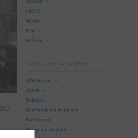
Glasurit
LIMCO
Norbin
R-M
Refinity
NOUVELLES CATÉGORIES
Afficher tout
Article
Bulletins
 au
Communiqués de presse
Événements
Nouveaux produits