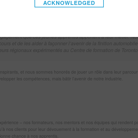
ACKNOWLEDGED
rendre sur la scène nationale et, espérons-le, de représenter le Canada 
omobile.
’engagement que ces jeunes apprentis apportent à leur métier. No
urs et de les aider à façonner l’avenir de la finition automobile
teurs régionaux expérimentés au Centre de formation de Toronto
nspirants, et nous sommes honorés de jouer un rôle dans leur parcour
elopper les compétences, mais bâtir l’avenir de notre industrie.
expérience – nos formateurs, nos mentors et nos équipes qui rendent p
u’à nos clients pour leur dévouement à la formation et au développeme
 Bonne chance à nos apprentis.