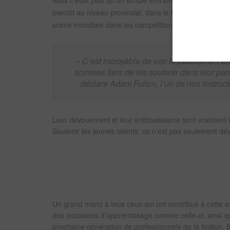
bientôt au niveau provincial, dans le but ultime de se 
scène mondiale dans les compétitions de peinture aut
« C’est incroyable de voir la passion et l
sommes fiers de les soutenir dans leur parco
déclare Adam Fulton, l’un de nos instruc
Leur dévouement et leur enthousiasme sont vraiment i
Soutenir les jeunes talents, ce n’est pas seulement dév
Un grand merci à tous ceux qui ont contribué à cette 
des occasions d’apprentissage comme celle-ci, ainsi q
prochaine génération de professionnels de la finition.