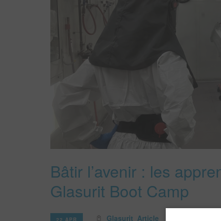
Bâtir l’avenir : les appr
Glasurit Boot Camp
Glasurit
Article
22 APR