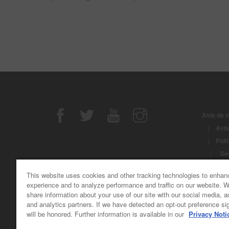
Avis de n
|
Avis
|
Poli
|
Déc
|
Noti
This website uses cookies and other tracking technologies to enhan
© Copyrig
experience and to analyze performance and traffic on our website. 
share information about your use of our site with our social media, a
and analytics partners. If we have detected an opt-out preference sig
will be honored. Further information is available in our
Privacy Noti