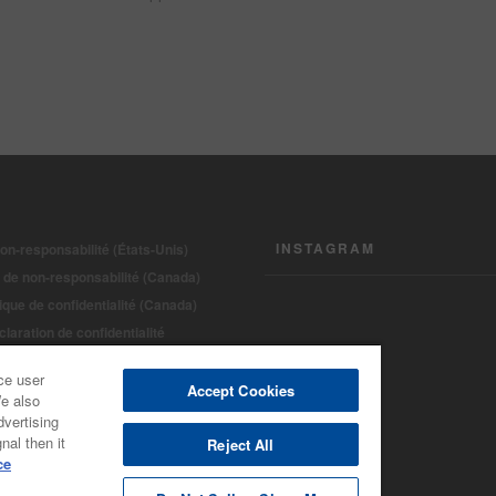
INSTAGRAM
on-responsabilité (États-Unis)
 de non-responsabilité (Canada)
tique de confidentialité (Canada)
laration de confidentialité
ce under CCPA
ce user
ht 2022 - BASF Automotive Refinish
Accept Cookies
We also
dvertising
nal then it
Reject All
ce