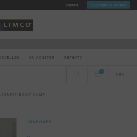
contact
Ouverture de session
OUVELLES
OÙ ACHETER
REFINITY
0
FRA
GLASURIT BOOT CAMP
MARQUES