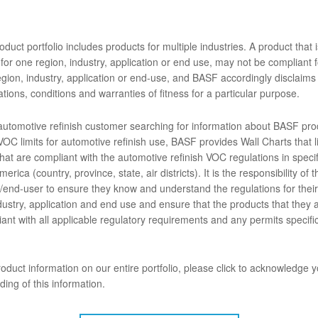
duct portfolio includes products for multiple industries. A product that i
for one region, industry, application or end use, may not be compliant f
gion, industry, application or end-use, and BASF accordingly disclaims 
tions, conditions and warranties of fitness for a particular purpose.
ans la prochaine génération de professionnels de la finition automobile
 automotive refinish customer searching for information about BASF pro
rometteurs d’Auto Canada à notre camp d’entraînement Glasurit au centr
OC limits for automotive refinish use, BASF provides Wall Charts that li
ois jours intensifs, ils ont acquis une expérience pratique avec nos pro
hat are compliant with the automotive refinish VOC regulations in specif
nos formateurs experts.
erica (country, province, state, air districts). It is the responsibility of t
end-user to ensure they know and understand the regulations for their 
dustry, application and end use and ensure that the products that they 
ant with all applicable regulatory requirements and any permits specific
oduct information on our entire portfolio, please click to acknowledge 
ing of this information.
n tremplin vers les compétitions d’habiletés de 2025. Chaque apprenti c