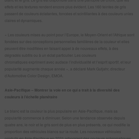
effets et les textures rendent encore plus évident. Les 160 teintes de gris
passent de couleurs éclatantes, foncées et scintillantes à des couleurs unies
claires et dynamiques.
« Les couleurs mises au point pour l’Europe, le Moyen-Orient et l’Afrique sont
fondées sur des conceptions personnelles familières de la couleur et elles
peuvent être modifiées en faisant appel à de nouveaux effets, à des
dégradés subtils ou à un éclat particulier. Les couleurs
chromatiques expriment avec audace l’individualité et l’esprit sportif, et leur
popularité augmente chaque année », a déclaré Mark Gutjahr, directeur
d’Automotive Color Design, EMOA.
Asie-Pacifique – Montrer la voie en ce qui a trait à la diversité des
couleurs à l’échelle planétaire
Le blanc est la couleur la plus populaire en Asie-Pacifique, mais sa
popularité commence à diminuer. Selon une tendance observée depuis
quatre ans, le noir et le gris sont de plus en plus présents, ce qui modifie la
proportion des véhicules blancs sur la route. Les nouveaux véhicules
produits en Asie-Pacifique en 2021 arboraient des couleurs achromatiques