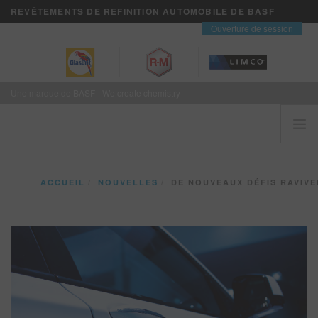
REVÊTEMENTS DE REFINITION AUTOMOBILE DE BASF
contact
Ouverture de session
Une marque de BASF - We create chemistry
ACCUEIL
ACCUEIL
NOUVELLES
DE NOUVEAUX DÉFIS RAVIVENT LA POPULA
LES CLIENTS VIENNENT EN PREMIER
MARQUES
VISION+ SERVICES D’AFFAIRES
FORMATION
NOUVELLES
OÙ ACHETER