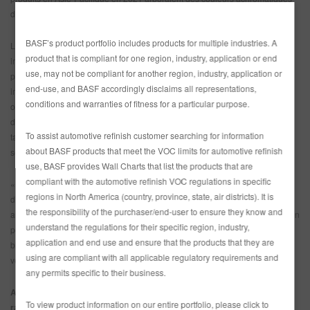
dans au moins 79 % des cas.
BASF’s product portfolio includes products for multiple industries. A
La popularité des couleurs chromatiques étant stable, les espaces
product that is compliant for one region, industry, application or end
individuels qui s’y prêtent sont comblés par certaines couleurs selon une
use, may not be compliant for another region, industry, application or
prépondérance peu variable. Le bleu, la première couleur chromatique en
end-use, and BASF accordingly disclaims all representations,
importance, est utilisé de plus en plus, reflétant ainsi les données globales
conditions and warranties of fitness for a particular purpose.
obtenues dans d’autres régions. Son utilisation a augmenté alors que celle
du rouge a diminué. Le brun et l’or affichent des taux d’utilisation importants
To assist automotive refinish customer searching for information
tandis que le beige, l’orange, le jaune, le vert et le violet sont utilisés
about BASF products that meet the VOC limits for automotive refinish
seulement à 1 % chacun.
use, BASF provides Wall Charts that list the products that are
compliant with the automotive refinish VOC regulations in specific
« AP est le plus important producteur d’automobiles au monde et reflète la
regions in North America (country, province, state, air districts). It is
diversité la plus élevée pour ce qui est de la couleur, en comparaison des
the responsibility of the purchaser/end-user to ensure they know and
autres régions », a affirmé Chiharu Matsuhara, directeur d’Automotive Design
understand the regulations for their specific region, industry,
pour AP. « La variété des teintes de vert a augmenté tout comme celles de
application and end use and ensure that the products that they are
bleu. Du bleu sarcelle à olive en passant par le kaki, on ne parle plus des
using are compliant with all applicable regulatory requirements and
verts habituels, surtout pour les VUS ».
any permits specific to their business.
Amérique du Nord – Les préférences en matière de couleur changent
To view product information on our entire portfolio, please click to
rapidement dans les Amériques