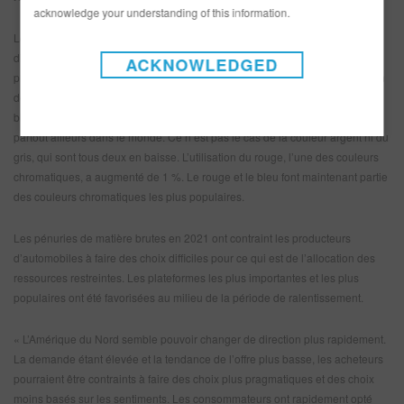
acknowledge your understanding of this information.
Le bleu semble prendre du terrain en Amérique du Nord. Son utilisation a
diminué de 4 % par rapport à l’année dernière, ce qui a permis à la
ACKNOWLEDGED
préférence pour le bleu d’atteindre les niveaux affichés en 2017. L’utilisation
des couleurs achromatiques a connu une hausse importante, y compris le
blanc, dont l’utilisation a augmenté en Amérique du Nord tout en baissant
partout ailleurs dans le monde. Ce n’est pas le cas de la couleur argent ni du
gris, qui sont tous deux en baisse. L’utilisation du rouge, l’une des couleurs
chromatiques, a augmenté de 1 %. Le rouge et le bleu font maintenant partie
des couleurs chromatiques les plus populaires.
Les pénuries de matière brutes en 2021 ont contraint les producteurs
d’automobiles à faire des choix difficiles pour ce qui est de l’allocation des
ressources restreintes. Les plateformes les plus importantes et les plus
populaires ont été favorisées au milieu de la période de ralentissement.
« L’Amérique du Nord semble pouvoir changer de direction plus rapidement.
La demande étant élevée et la tendance de l’offre plus basse, les acheteurs
pourraient être contraints à faire des choix plus pragmatiques et des choix
moins basés sur les sentiments. Les consommateurs ont rapidement opté