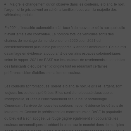
Malgré le changement qu’on observe dans les couleurs, le blanc, le noir,
l’argent et le gris suivent un schéma familier, recouvrant la majorité des
véhicules produits.
En 2021, l’industrie automobile a fait face à de nouveaux défis auxquels elle
n’avait jamais été confrontée. Le nombre total de véhicules sortis des
chaînes de montage du monde entier en 2020 et en 2021 est
considérablement plus faible par rapport aux années antérieures. Cela a mis
davantage en évidence la popularité de certains espaces colorimétriques
selon le rapport 2021 de BASF sur les couleurs de revêtements automobiles
des fabricants d’équipement d’origine tout en ébranlant certaines
préférences bien établies en matière de couleur.
Les couleurs achromatiques, soient le blanc, le noir, le gris et l’argent, sont
toujours les couleurs préférées. Elles sont d’une beauté classique et
intemporelle, et liées à l’environnement et à la haute technologie.
Cependant, l’arrivée de nouvelles couleurs met en évidence les défauts de
leur armure.
Comme le prédisaient les concepteurs de BASF, la popularité
du bleu est à son apogée. Le rouge gagne également en popularité, les
couleurs achromatiques lui cédant la place sur le marché dans de multiples
endroits dans le monde. Même si la gamme des verts et des beiges est plus