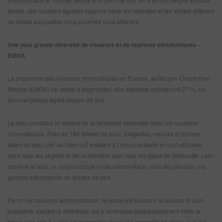
étroite, ces couleurs figurent toujours dans les données et les teintes diffèrent
de celles auxquelles vous pourriez vous attendre.
Une plus grande diversité de couleurs et de nuances chromatiques –
EMOA
La proportion des nuances chromatiques en Europe, au Moyen-Orient et en
Afrique (EMOA) ne cesse d’augmenter; elle dépasse maintenant 27 %, un
sommet jamais égalé depuis 20 ans.
Le bleu constitue le moteur de la tendance observée chez les couleurs
chromatiques. Près de 180 teintes de bleu, élégantes, neuves et jeunes
allant du bleu ciel au bleu nuit existent à l’heure actuelle et sont utilisées
dans tous les segments de la clientèle pour tous les types de silhouette. Loin
derrière le bleu, le rouge occupe la deuxième place, suivi de près par une
gamme intéressante de teintes de vert.
Parmi les couleurs achromatiques, le blanc est toujours la couleur la plus
populaire, malgré la différence qui s’amenuise progressivement entre le
blanc et le gris. Le gris est disponible dans une panoplie de choix, que les