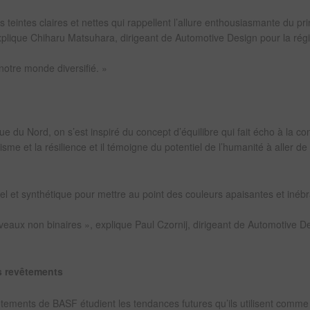
s teintes claires et nettes qui rappellent l’allure enthousiasmante du p
 explique Chiharu Matsuhara, dirigeant de Automotive Design pour la rég
otre monde diversifié. »
e du Nord, on s’est inspiré du concept d’équilibre qui fait écho à la c
me et la résilience et il témoigne du potentiel de l’humanité à aller de 
el et synthétique pour mettre au point des couleurs apaisantes et inéb
veaux non binaires », explique Paul Czornij, dirigeant de Automotive D
es revêtements
tements de BASF étudient les tendances futures qu’ils utilisent comm