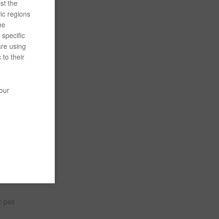
st the
ic regions
he
agnées
specific
are using
 to their
 elles
your
ction de
ique.
du temps
 : pas