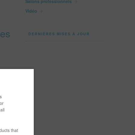
Salons professionnels
Vidéo
ces
DERNIÈRES MISES À JOUR
s
or
all
on de
ducts that