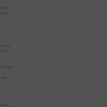
rintemps
ion de
onstance
l’avant
ranlables
esign
e base