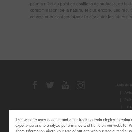
pour la mise au point de positions de surfaces, de textu
consommation, de la nature, et plus encore. Les résult
concepteurs d’automobiles afin d’orienter les futurs pl
Avis de n
|
Avis
|
Poli
|
Déc
|
Noti
This website uses cookies and other tracking technologies to enhan
© Copyrig
experience and to analyze performance and traffic on our website. 
share information about your use of our site with our social media, a