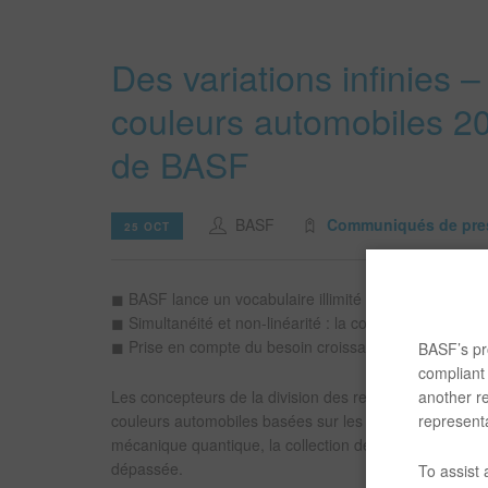
Des variations infinies –
couleurs automobiles 2
de BASF
BASF
Communiqués de pre
25 OCT
◼ BASF lance un vocabulaire illimité de design
◼ Simultanéité et non-linéarité : la collection montre u
◼ Prise en compte du besoin croissant en matière de du
BASF’s pro
compliant 
another re
Les concepteurs de la division des revêtements de BAS
representa
couleurs automobiles basées sur les tendances 2021
mécanique quantique, la collection de cette année s’a
dépassée.
To assist