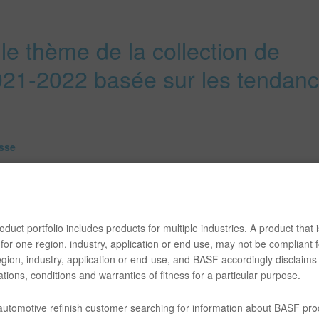
 le thème de la collection de
021-2022 basée sur les tendan
sse
ne nouvelle diversité de couleurs
rabilité et de fonctionnalité
duct portfolio includes products for multiple industries. A product that i
for one region, industry, application or end use, may not be compliant f
gion, industry, application or end-use, and BASF accordingly disclaims 
F se sont plongés dans un nouvel univers de couleurs pour la collecti
tions, conditions and warranties of fitness for a particular purpose.
-2022. Empruntant un phénomène à la
ppelle SUPERPOSITION, un état où la limite des systèmes binaires est
 automotive refinish customer searching for information about BASF pro