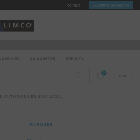
contact
Ouverture de session
OUVELLES
OÙ ACHETER
REFINITY
0
FRA
 BASÉE SUR LES TENDANCES DE BASF
MARQUES