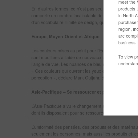
meet the V
products t
En d’autres termes, ce n’est pas seulement une questi
in North Am
comporte un nombre incalculable de variations et c’es
purchaser/
d’un vocabulaire illimité de design, qui peut être à la f
region, in
are compli
Europe, Moyen-Orient et Afrique – Des couleurs qui 
business.
Les couleurs mises au point pour l’Europe, le Moyen-Ori
To view pr
sont modifiées à l’aide de nouveaux effets, de dégradés
understand
l’angle de vue. Les nuances de bleu sont légères et réfl
« Ces couleurs qui ouvrent les yeux et qui incitent à l
perception », déclare Mark Gutjahr, dirigeant de Autom
Asie-Pacifique – Se ressourcer et penser à l’avenir
L’Asie-Pacifique a vu le changement sociétal comme s
dont ils disposaient pour se ressourcer, penser à l’aveni
L’uniformité des pensées, des produits et des matériaux du
seulement les personnes, mais aussi les produits et les