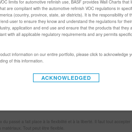
OC limits for automotive refinish use, BASF provides Wall Charts that li
hat are compliant with the automotive refinish VOC regulations in specif
on de noir ou de blanc, de pile ou de face, d’un ou de zéro. Le monde
erica (country, province, state, air districts). It is the responsibility of t
t dans celles-ci que la collection s’immerge. Les couleurs sont accomp
end-user to ensure they know and understand the regulations for their 
ois amusant et sérieux, confortable et inquiétant, ou clair et chaotique.
dustry, application and end use and ensure that the products that they 
ant with all applicable regulatory requirements and any permits specific
ouvrent les yeux et qui incitent à la réflexion
ent et l’Afrique se basent sur des positions de couleur familières, mais
oduct information on our entire portfolio, please click to acknowledge 
 subtils ou d’un éclat particulier. Les nuances de gris changent en fon
ing of this information.
échissantes et elles ajoutent de la structure à la surface.
a réflexion sont une superposition de tons complexes qui défient notre
otive Color Design pour les régions d’Europe, du Moyen-Orient et d’Afr
ACKNOWLEDGED
a plus grande tendance pour 2021. Beaucoup d’Asiatiques ont profité 
r et refaire le plein d’énergie pour l’avenir.
 passé a fait place à la flexibilité et à la liberté. Il faut tout accepter
 matériaux. Tout peut être flexible.