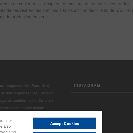
res et de couleurs. Ils s’inspirent du secteur, de la mode, des produits
ats de ces recherches sont mis à la disposition des clients de BASF et
ans de production en série.
INSTAGRAM
on-responsabilité (États-Unis)
 de non-responsabilité (Canada)
tique de confidentialité (Canada)
laration de confidentialité
ce under CCPA
ce user
ht 2022 - BASF Automotive Refinish
Accept Cookies
We also
dvertising