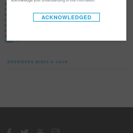
Afficher tout
Article
Bulletins
ACKNOWLEDGED
Communiqués de presse
Événements
Nouveaux produits
Salons professionnels
Vidéo
DERNIÈRES MISES À JOUR