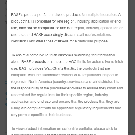
Voici KC’s Custom Colors – sept tons de noir infusés d’un soupçon de
couleur – pour produire des résultats réellement uniques, comme d’ailleurs
BASF’s product portfolio includes products for multiple industries. A
tous les projets de KC. Vous obtenez toujours le look que vous
product that is compliant for one region, industry, application or end
recherchez.
Seul KC peut produire des noirs si éclatants et lustrés.
use, may not be compliant for another region, industry, application or
end-use, and BASF accordingly disclaims all representations,
conditions and warranties of fitness for a particular purpose.
To assist automotive refinish customer searching for information
about BASF products that meet the VOC limits for automotive refinish
use, BASF provides Wall Charts that list the products that are
MARQUES
compliant with the automotive refinish VOC regulations in specific
regions in North America (country, province, state, air districts). It is
Glasurit
the responsibility of the purchaser/end-user to ensure they know and
LIMCO
Norbin
understand the regulations for their specific region, industry,
R-M
application and end use and ensure that the products that they are
Refinity
using are compliant with all applicable regulatory requirements and
any permits specific to their business.
NOUVELLES CATÉGORIES
To view product information on our entire portfolio, please click to
acknowledge your understanding of this information.