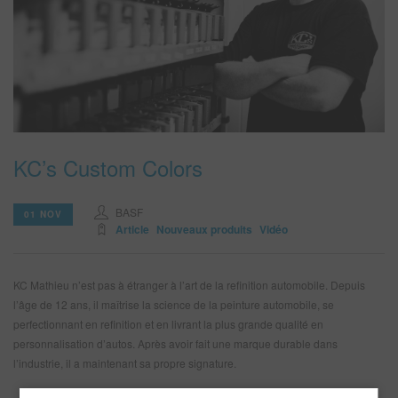
REFINITY
RECHERCHE - SITE
PANIER D'ARTICLES
0
FRA
KC’s Custom Colors
BASF
01 NOV
Article
Nouveaux produits
Vidéo
KC Mathieu n’est pas à étranger à l’art de la refinition automobile. Depuis
l’âge de 12 ans, il maîtrise la science de la peinture automobile, se
perfectionnant en refinition et en livrant la plus grande qualité en
personnalisation d’autos. Après avoir fait une marque durable dans
l’industrie, il a maintenant sa propre signature.