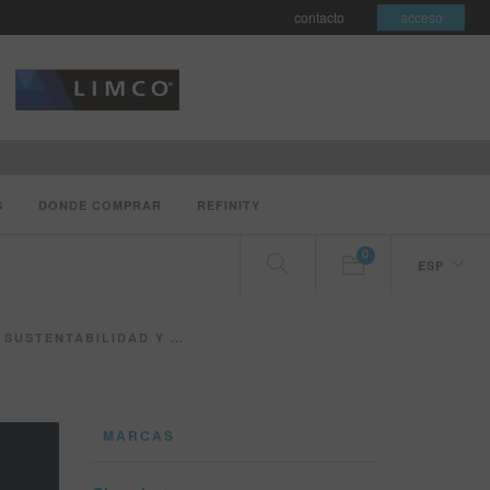
contacto
acceso
S
DONDE COMPRAR
REFINITY
0
ESP
D EN EL NEGOCIO DE REPINTADO
MARCAS