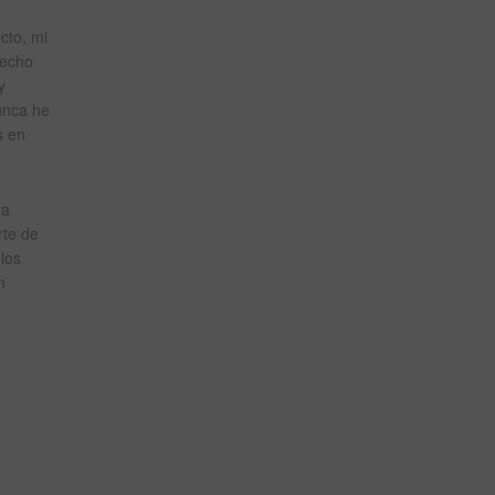
cto, mi
hecho
y
unca he
s en
na
rte de
los
n