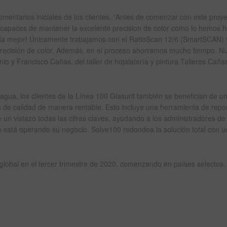
 comentarios iniciales de los clientes. “Antes de comenzar con este proye
 capaces de mantener la excelente precision de color como lo hemos 
avía mejor! Únicamente trabajamos con el RatioScan 12/6 (SmartSCAN) 
precisión de color. Además, en el proceso ahorramos mucho tiempo. N
o y Francisco Cañas, del taller de hojalatería y pintura Talleres Caña
gua, los clientes de la Línea 100 Glasurit también se benefician de u
s de calidad de manera rentable. Esto incluye una herramienta de repo
un vistazo todas las cifras claves, ayudando a los administradores de 
o está operando su negocio. Solve100 redondea la solución total con u
 global en el tercer trimestre de 2020, comenzando en países selectos.