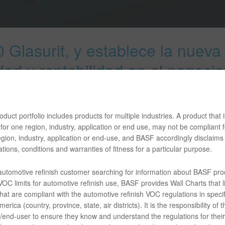
 Glasurit, y establece la nueva
dad y rentabilidad en el negocio
duct portfolio includes products for multiple industries. A product that i
for one region, industry, application or end use, may not be compliant f
gion, industry, application or end-use, and BASF accordingly disclaims 
tions, conditions and warranties of fitness for a particular purpose.
rit, la marca premium de pinturas de reacabado de BASF, present
 la Línea 100. Enfocándose en un nuevo estándar de sustentabil
 automotive refinish customer searching for information about BASF pro
ducto, la nueva línea satisface los más altos requerimientos de lo
OC limits for automotive refinish use, BASF provides Wall Charts that li
hat are compliant with the automotive refinish VOC regulations in specif
erica (country, province, state, air districts). It is the responsibility of t
y el lujo de clase mundial, junto con su responsabilidad social y ecoló
end-user to ensure they know and understand the regulations for their 
 más competitivos e incrementar sus utilidades netas, mejora su dese