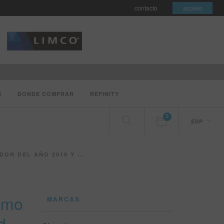
contacto
acceso
S
DONDE COMPRAR
REFINITY
0
ESP
EMIO A LA SUSTENTABILIDAD
como
MARCAS
d