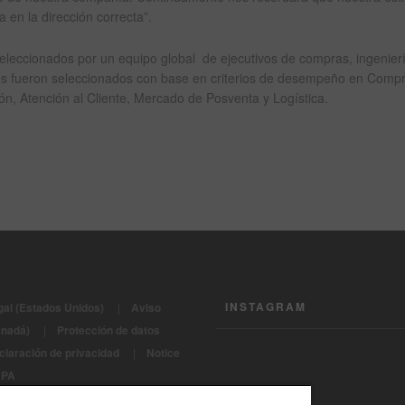
a en la dirección correcta”.
leccionados por un equipo global de ejecutivos de compras, ingenierí
ores fueron seleccionados con base en criterios de desempeño en Comp
n, Atención al Cliente, Mercado de Posventa y Logística.
INSTAGRAM
gal (Estados Unidos)
|
Aviso
anadá)
|
Protección de datos
claración de privacidad
|
Notice
CPA
os Reservados 2022 - BASF