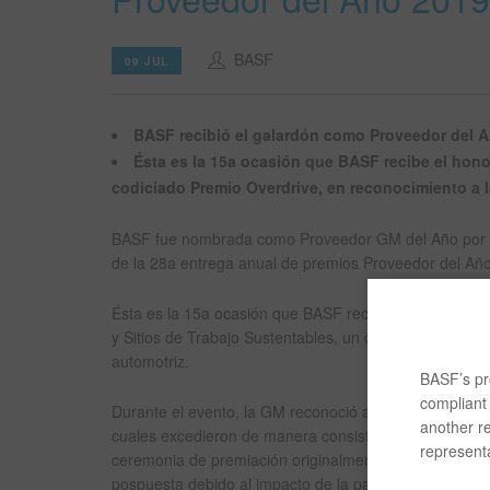
BASF
09 JUL
BASF recibió el galardón como Proveedor del A
Ésta es la 15a ocasión que BASF recibe el ho
codiciado Premio Overdrive, en reconocimiento a l
BASF fue nombrada como Proveedor GM del Año por la
de la 28a entrega anual de premios Proveedor del Año 
Ésta es la 15a ocasión que BASF recibe el galardón. L
y Sitios de Trabajo Sustentables, un desempeño más al
automotriz.
BASF’s pro
compliant 
Durante el evento, la GM reconoció a 116 de sus mej
another re
cuales excedieron de manera consistente sus expectat
representa
ceremonia de premiación originalmente estaba progra
pospuesta debido al impacto de la pandemia del COVI