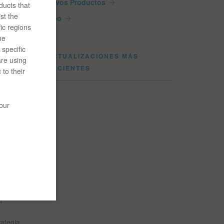
Nuevos Productos
ducts that
st the
Vídeo
ic regions
esó
he
 del
specific
.”
ACTUALIZACIONES MÁS
are using
RECIENTES
 to their
recen –
pras
your
y
de la
ido de
l
ategia