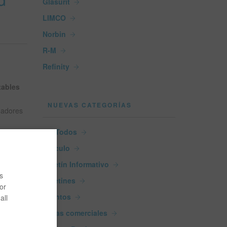
Glasurit
LIMCO
Norbin
R-M
Refinity
tables
NUEVAS CATEGORÍAS
nadores
Ver Todos
trucción
Artículo
ado
Boletín Informativo
s
Boletines
or
es, los
Eventos
all
ía. La
Ferias comerciales
ero fue
ño