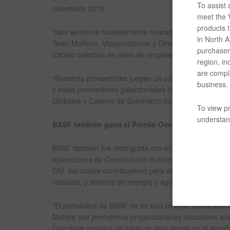
To assist
calendario 2019.
meet the V
products t
“Nos sentimos humildemente honrados de ser reconocid
in North Am
Sean McKeon, Vicepresidente y Director de Cuentas Pri
purchaser/
trabajo colectivo de miles de empleados de BASF y nu
region, in
are compli
“Nuestros proveedores juegan un papel clave para entr
business.
y estos proveedores galardonados fueron más allá de 
Globales y Cadena de Suministro de la GM.
To view pr
understand
BASF también gana el Premio Overdrive
BASF también fue distinguida con el codiciado Premio 
aplicaciones de Construcción Sustentable en proyectos 
GM, los cuales contribuyeron para alcanzar metas mu
residuos, y ahorros de energía y agua.
“El portafolios de BASF no es solo pintura, catalizador
Motors, por permitirnos proporcionarles soluciones sus
Overdrive ocupará un lugar de gran honor en el lega