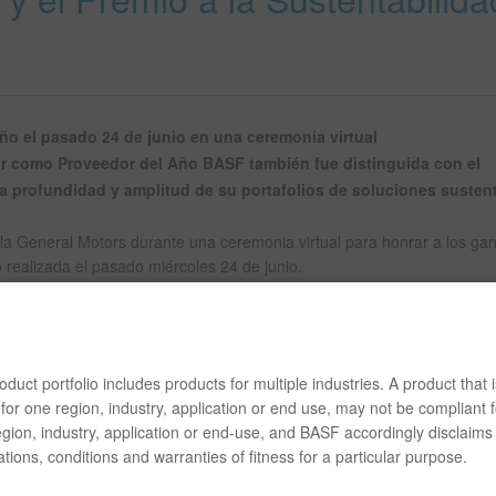
ño el pasado 24 de junio en una ceremonia virtual
nor como
Proveedor del Año BASF también fue distinguida con el
a profundidad y amplitud de su portafolios de soluciones susten
 General Motors durante una ceremonia virtual para honrar a los ga
realizada el pasado miércoles 24 de junio.
a compañía también fue distinguida con el Premio Overdrive a la Cons
lá del trabajo tradicional de BASF para GM y la industria de ensambl
duct portfolio includes products for multiple industries. A product that i
for one region, industry, application or end use, may not be compliant f
ores proveedores, menos del 1% de su base de proveedores de 15 país
gion, industry, application or end-use, and BASF accordingly disclaims 
ivas, crearon valor destacado o introdujeron innovaciones a la compañ
tions, conditions and warranties of fitness for a particular purpose.
mada como un evento en vivo a realizarse el pasado mes de marzo, p
D-19. El reconocimiento es por el desempeño como proveedor en el a