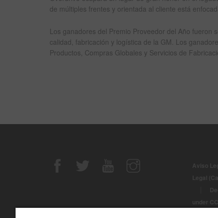
de múltiples frentes y orientada al cliente está enfocad
Los ganadores del Premio Proveedor del Año fueron se
calidad, fabricación y logística de la GM. Los ganad
Productos, Compras Globales y Servicios de Fabricació
Aviso Le
Legal (C
|
De
under C
© Derech