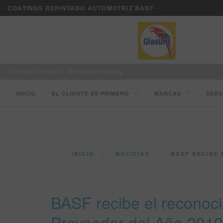
COATINGS REPINTADO AUTOMOTRIZ BASF
Una marca de BASF - We create chemistry
INICIO
EL CLIENTE ES PRIMERO
MARCAS
SERV
INICIO
NOTICIAS
BASF RECIBE EL R
BASF recibe el reconoc
Proveedor del Año 2019 