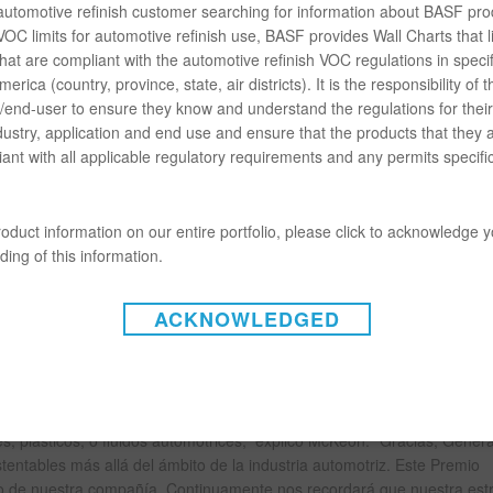
 automotive refinish customer searching for information about BASF pro
OC limits for automotive refinish use, BASF provides Wall Charts that li
hat are compliant with the automotive refinish VOC regulations in specif
os por nuestro gran socio, la General Motors, por 15ª ocasión,” expr
erica (country, province, state, air districts). It is the responsibility of t
ncipales de BASF para la GM. “Esto no es el logro de un día. Requirió
end-user to ensure they know and understand the regulations for their 
estra sólida sociedad con la General Motors a lo largo de muchos años
dustry, application and end use and ensure that the products that they 
ant with all applicable regulatory requirements and any permits specific
egar los productos, servicios y experiencias que nuestros clientes me
nuestras expectativas,” aseveró Shilpan Amin, Vicepresidente de Com
oduct information on our entire portfolio, please click to acknowledge 
ing of this information.
ACKNOWLEDGED
Overdrive, no por sus productos automotrices, sino por su tecnología 
de techado y pisos para las plantas de ensamblaje Spring Hill y Flint 
tuas de sustentabilidad de menores emisiones de carbono, menos vert
es, plásticos, o fluidos automotrices,” explicó McKeon. “Gracias, Genera
tentables más allá del ámbito de la industria automotriz. Este Premio
do de nuestra compañía. Continuamente nos recordará que nuestra estr