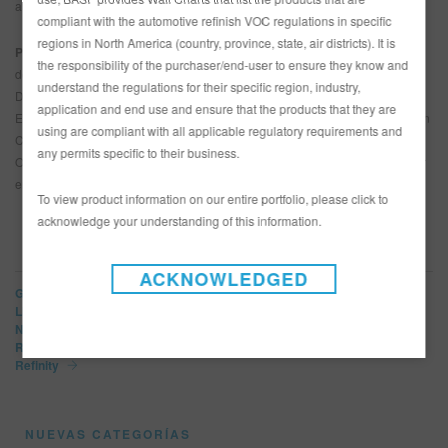
aumentar las oportunidades comerciales!”
compliant with the automotive refinish VOC regulations in specific
regions in North America (country, province, state, air districts). It is
Pie de foto:
De izquierda a derecha: Oliver Birk, Director de Gestión Global
the responsibility of the purchaser/end-user to ensure they know and
de Cuentas Principales en Coatings de Repintado BASF; Christian Egger,
understand the regulations for their specific region, industry,
Director de Experiencias de Propietario en Europa de Jaguar Land Rover
application and end use and ensure that the products that they are
Europa; Mike Hill, Director de Gestión Global de Cuentas Principales JLR en
using are compliant with all applicable regulatory requirements and
Coatings de Repintado BASF; Mike Yorke, Director Administrativo de
any permits specific to their business.
Outsorc, y Eason Qin, Director de Programas de Experiencia al Consumidor
en Europa de Jaguar Land Rover Europa
To view product information on our entire portfolio, please click to
acknowledge your understanding of this information.
MARCAS
ACKNOWLEDGED
Glasurit
LIMCO
Norbin
R-M
Refinity
NUEVAS CATEGORÍAS