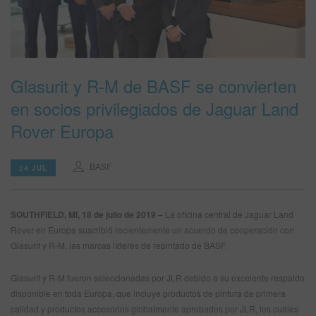
SITIO DE BÚSQUEDA
CARRITO DE ARTÍCULOS
Glasurit y R-M de BASF se convierten
0
en socios privilegiados de Jaguar Land
ESP
Rover Europa
BASF
24 JUL
SOUTHFIELD, MI, 18 de julio de 2019 –
La oficina central de Jaguar Land
Rover en Europa suscribió recientemente un acuerdo de cooperación con
Glasurit y R-M, las marcas líderes de repintado de BASF.
Glasurit y R-M fueron seleccionadas por JLR debido a su excelente respaldo
disponible en toda Europa, que incluye productos de pintura de primera
calidad y productos accesorios globalmente aprobados por JLR, los cuales