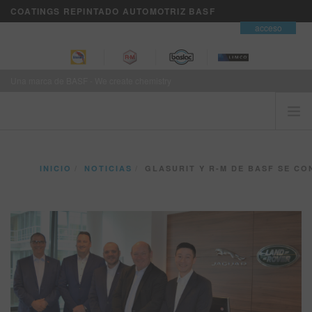
COATINGS REPINTADO AUTOMOTRIZ BASF
contacto
acceso
Una marca de BASF - We create chemistry
INICIO
INICIO
NOTICIAS
GLASURIT Y R-M DE BASF SE CONVIERTEN EN S
EL CLIENTE ES PRIMERO
MARCAS
SERVICIOS DE NEGOCIOS VISION+
ENTRENAMIENTO
NOTICIAS
DONDE COMPRAR
REFINITY