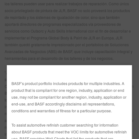
los talleres pueden usar para realizar trabajos de reparación. Como único
socio privilegiado de pintura de JLR, BASF no solo proveerá los productos
de repintado y los sistemas de igualación de color, sino que también
aportará directores de programas especializados vía proveedores de
servicios como Outsorc y Auto Skills International con el fin de desarrollar e
implementar el Programa Global Body & Paint de JLR en Europa. JLR
también quedó gratamente impresionado por el portafolios de Soluciones
Avanzadas de Negocios (ABS) de BASF, que incluye capacitación integral y
herramientas para el desarrollo de los talleres y de los negocios.
“Jaguar Land Rover y BASF están comprometidos a ayudar y promover a
sus socios de negocios”, expresó Oliver Birk, Director de Gestión Global de
BASF’s product portfolio includes products for multiple industries. A
Cuentas Principales de Repintado Automotriz BASF. “El Programa European
product that is compliant for one region, industry, application or end
Body & Paint ofrecerá un enfoque equilibrado, ocupándose primero y ante
use, may not be compliant for another region, industry, application or
todo de la infraestructura de negocios de los talleres (planificación de
end-use, and BASF accordingly disclaims all representations,
instalaciones, herramientas, conformidad técnica, por ejemplo)….. ¡Con
conditions and warranties of fitness for a particular purpose.
nuestro portafolios consultivo de Soluciones Avanzadas de Negocios (ABS)
analizaremos la eficiencia, monitorearemos el desempeño y el desarrollo de
To assist automotive refinish customer searching for information
negocios y proporcionaremos las herramientas apropiadas, asesoría
about BASF products that meet the VOC limits for automotive refinish
individual y planes de acción para mejorar las operaciones de los talleres y
use, BASF provides Wall Charts that list the products that are