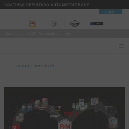
COATINGS REPINTADO AUTOMOTRIZ BASF
contacto
acceso
Una marca de BASF - We create chemistry
INICIO
INICIO
NOTICIAS
EL CLIENTE ES PRIMERO
R-M® CELEBRA SU HISTORIA DE ÉXITO DE UN SIGLO
MARCAS
SERVICIOS DE NEGOCIOS VISION+
ENTRENAMIENTO
NOTICIAS
DONDE COMPRAR
REFINITY