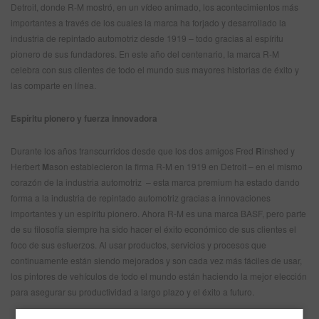
Detroit, donde R-M mostró, en un vídeo animado, los acontecimientos más
importantes a través de los cuales la marca ha forjado y desarrollado la
industria de repintado automotriz desde 1919 – todo gracias al espíritu
pionero de sus fundadores. En este año del centenario, la marca R-M
celebra con sus clientes de todo el mundo sus mayores historias de éxito y
las comparte en línea.
Espíritu pionero y fuerza innovadora
Durante los años transcurridos desde que los dos amigos Fred
R
inshed y
Herbert
M
ason establecieron la firma R-M en 1919 en Detroit – en el mismo
corazón de la industria automotriz – esta marca premium ha estado dando
forma a la industria de repintado automotriz gracias a innovaciones
importantes y un espíritu pionero. Ahora R-M es una marca BASF, pero parte
de su filosofía siempre ha sido hacer el éxito económico de sus clientes el
foco de sus esfuerzos. Al usar productos, servicios y procesos que
continuamente están siendo mejorados y son cada vez más fáciles de usar,
los pintores de vehículos de todo el mundo están haciendo la mejor elección
para asegurar su productividad a largo plazo y el éxito a futuro.