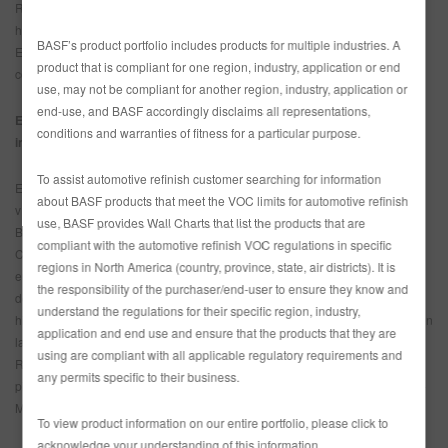
R-M invita a sus clientes a recordar los acontecimientos importantes en la
historia de la compañía. El lema es: “Ser exitoso significa ser innovador.”
BASF’s product portfolio includes products for multiple industries. A
Esto porque, gracias a sus innovaciones, la marca siempre ha hecho una
product that is compliant for one region, industry, application or end
contribución significativa para el desarrollo del sector automotriz.
use, may not be compliant for another region, industry, application or
end-use, and BASF accordingly disclaims all representations,
Eventos en el año de centenario de R-M “Ser exitoso significa ser
conditions and warranties of fitness for a particular purpose.
innovador.”
To assist automotive refinish customer searching for information
El año del centenario arrancó en Detroit, el lugar donde nació R-M, con un
about BASF products that meet the VOC limits for automotive refinish
vídeo acerca de la historia de la marca que fue proyectado en el stand de
use, BASF provides Wall Charts that list the products that are
BASF en la Feria Internacional del Auto de Norteamérica (NAIAS). En
compliant with the automotive refinish VOC regulations in specific
Clermont-de-l’Oise (Francia), dónde R-M construyó su primera planta
regions in North America (country, province, state, air districts). It is
europea hace 50 años, una exhibición muestra la forma en la que se han
the responsibility of the purchaser/end-user to ensure they know and
desarrollado los productos y la experiencia en color de R-M. Exposiciones
understand the regulations for their specific region, industry,
históricas relacionadas con la historia de la marca están siendo exhibidas en
application and end use and ensure that the products that they are
la sala de presentaciones del Centro Internacional de Competencia de
using are compliant with all applicable regulatory requirements and
Repintado R-M. Además se analizará el desarrollo digital en los cursos de
any permits specific to their business.
pintado y la promoción del talento joven con el Concurso de Mejor Pintor R-
M.
To view product information on our entire portfolio, please click to
acknowledge your understanding of this information.