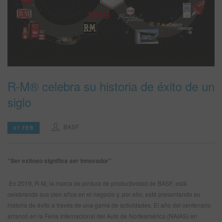
SITIO DE BÚSQUEDA
CARRITO DE ARTÍCULOS
0
ESP
R-M® celebra su historia de éxito de un
siglo
BASF
07 FEB
“Ser exitoso significa ser innovador”
En 2019, R-M, la marca de pintura de productividad de BASF, está
celebrando sus cien años en el negocio y, por ello, está presentando su
historia de éxito a través de una gama de actividades. El año del centenario
arrancó en la Feria Internacional del Auto de Norteamérica (NAIAS) en