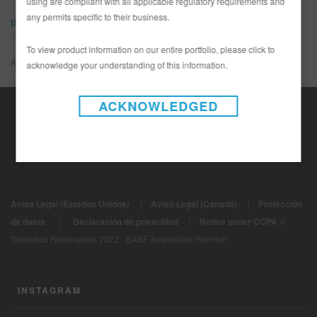
using are compliant with all applicable regulatory requirements and
any permits specific to their business.
DOCUMENTOS
To view product information on our entire portfolio, please click to
Algo salió mal
acknowledge your understanding of this information.
ACKNOWLEDGED
Aviso Legal (Estados Unidos)
|
Aviso Legal (Canadá)
|
Protección
|
de datos
Declaración de privacidad
|
Notice under CCPA
©
Derechos Reservados 2022 - BASF Automotive Refinish
INSTAGRAM