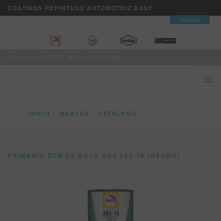
COATINGS REPINTADO AUTOMOTRIZ BASF
contacto
acceso
Una marca de BASF - We create chemistry
INICIO
INICIO
MARCAS
CATÁLOGO
EL CLIENTE ES PRIMERO
PRIMARIO DTM DE BAJO COV 285-10 (NEGRO)
MARCAS
PRIMARIO DTM DE BAJO COV 285-10 (NEGRO)
SERVICIOS DE NEGOCIOS VISION+
ENTRENAMIENTO
NOTICIAS
DONDE COMPRAR
REFINITY