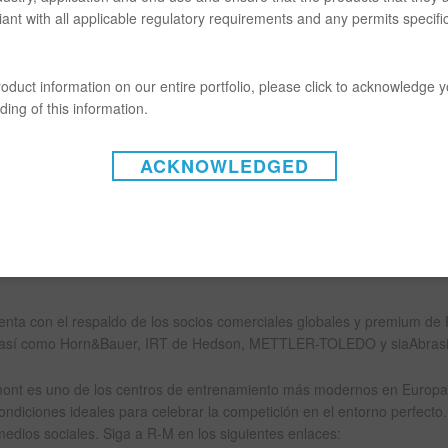
 técnicos y de comercialización de R-M.
ant with all applicable regulatory requirements and any permits specific
on un total de 13 ganadores. Debido a los retos de la pandemia y de via
olonia, Marruecos, España, Portugal, Alemania, Japón y los Estados Uni
oduct information on our entire portfolio, please click to acknowledge 
una serie de siete retos digitales basados en habilidades, incluyendo le
ing of this information.
ud y seguridad, y usando productos relacionados con la pintura.
ACKNOWLEDGED
o insignia premium de R-M, diseñado para desarrollar y nutrir talentos
uro sustentable de habilidades en la industria de acabados de repintado
vidad, la digitalización y la sustentabilidad para asegurarse de que la
 combinación correcta de habilidades para crear un canal de talento q
”, expresó Fabien Boschetti, Director de Mercadotecnia Global y Soluc
enta con el respaldo de los socios comerciales globales y premium de
sí como Horn&Bauer, IRT de Hedson, METTLER-TOLEDO y siaAbrasi
ont es uno de los centros de entrenamiento más modernos en Europa
ondiciones ideales para celebrar la competición en el entorno perfecto.
medios sociales. Siga a R-M en los siguientes enlaces: