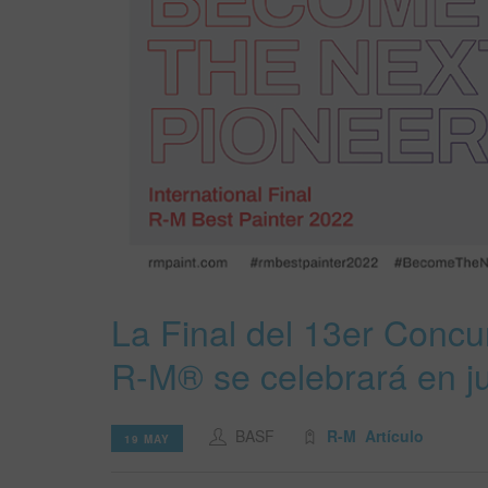
La Final del 13er Concu
R-M® se celebrará en j
BASF
R-M
Artículo
19 MAY