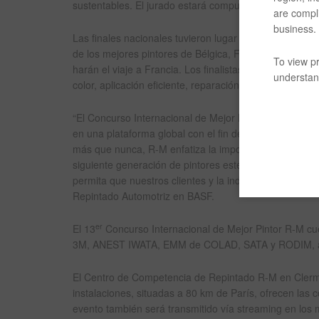
sustentables. El jurado estará compuesto por expertos
are compli
business.
Las finales nacionales tuvieron lugar el año pasado, c
de los mejores pintores de Bélgica, Francia, Italia, P
To view pr
harán el viaje a Francia. Los finalistas competirán en 
understand
color, aplicación eficiente, reparación inteligente, sal
“El Concurso Internacional de Mejor Pintor es el event
en una plataforma global con el fin de asegurar el fut
más que nunca, R-M enfatiza la importancia de la creati
siguiente generación de pintores esté equipada con la
permita que nuestros clientes y la industria prosperen
Repintado Automotriz en BASF.
er
El 13
Concurso Internacional de Mejor Pintor R-M cu
3M, ANEST IWATA, EMM de COLAD, SATA y RODIM, a
El Centro de Competencia de Repintado R-M en Clerm
instalaciones, situadas a 80 km de París, ofrecen las c
evento también será transmitido vía streaming en los 