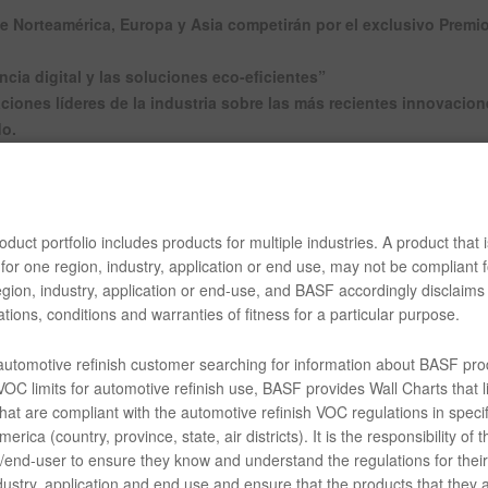
de Norteamérica, Europa y Asia competirán por el exclusivo Premi
cia digital y las soluciones eco-eficientes”
iones líderes de la industria sobre las más recientes innovacion
do.
otriz de BASF, celebrará la Final del 13er Concurso Internacional de 
R-M en Clermont-de-l’Oise, Francia, del 28 al 30 de junio de 2022. Di
ndo participarán in situ en la justa, que se celebró por última vez en 
duct portfolio includes products for multiple industries. A product that i
for one region, industry, application or end use, may not be compliant f
gital y las soluciones eco-eficientes”, R-M invita a los talentos a dem
gion, industry, application or end-use, and BASF accordingly disclaims 
rigurosos lineamientos de competencia. Los participantes usarán soluc
tions, conditions and warranties of fitness for a particular purpose.
 base agua ONYX HD®, transparentes premium, y las tecnologías de ig
nic 12/6. Los participantes también usarán R-M Refinity®, una innovado
 automotive refinish customer searching for information about BASF pro
digitales para respaldar a los pintores y a los gerentes de los talleres
OC limits for automotive refinish use, BASF provides Wall Charts that li
hat are compliant with the automotive refinish VOC regulations in specif
erica (country, province, state, air districts). It is the responsibility of t
 dos premios: el prestigioso Premio Internacional de Mejor Pintor R-M,
end-user to ensure they know and understand the regulations for their 
el nuevo Premio Pioneros, establecido para respaldar atributos sociales 
dustry, application and end use and ensure that the products that they 