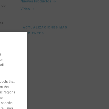
Nuevos Productos
o de
Vídeo
es
ACTUALIZACIONES MÁS
RECIENTES
Mejor
ez
2016.
s
or
ostrar
all
iones de
ualación
ra
ducts that
 en sus
st the
ic regions
he
 que se
specific
y
are using