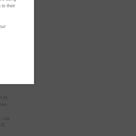
 to their
je, diez
dos
your
ctura de
 jóvenes
. Ahora
ue
iones de
 R-M,
ves.
. Las
 El