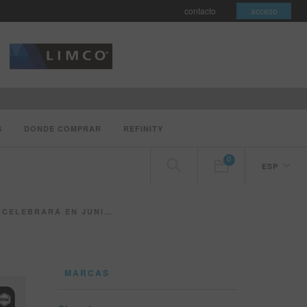
contacto
acceso
S
DONDE COMPRAR
REFINITY
0
ESP
ARÁ EN JUNIO DE 2022
MARCAS