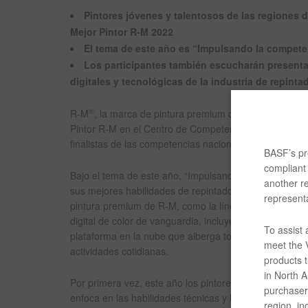
Pintores jóvenes y talentosos de las regiones 
Mejor Pintor R-M 2022
El tema de este año es “Impulsando la competen
Los participantes también escucharán presentac
digitales y tecnológicas de la industria de repinta
®
R-M
, la marca de pintura premium de repintado autom
Pintor R-M en el Centro de Competencia de Repintado 
finalistas de las competencias nacionales de todo el mu
BASF’s pro
compliant 
Bajo el tema de este año, “Impulsando la competencia di
another re
sus mejores habilidades de repintado automotriz bajo 
representa
pintura premium de R-M, como la línea de pintura de
digital de color de vanguardia, incluyendo la Colortro
To assist
plataforma en la nube que alberga todas las soluciones 
meet the V
actividades cotidianas.
products t
in North Am
Por primera vez, este año los pintores competirán por
purchaser/
enfoca en las habilidades técnicas y la creatividad, y 
region, in