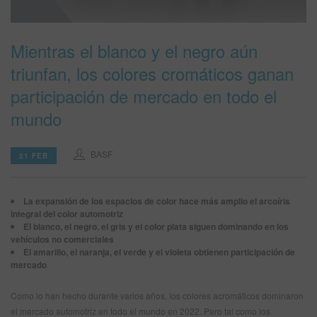
Mientras el blanco y el negro aún
SITIO DE BÚSQUEDA
triunfan, los colores cromáticos ganan
CARRITO DE ARTÍCULOS
0
participación de mercado en todo el
ESP
mundo
BASF
21 FEB
La expansión de los espacios de color hace más amplio el arcoíris
integral del color automotriz
El blanco, el negro, el gris y el color plata siguen dominando en los
vehículos no comerciales
El amarillo, el naranja, el verde y el violeta obtienen participación de
mercado
Como lo han hecho durante varios años, los colores acromáticos dominaron
el mercado automotriz en todo el mundo en 2022. Pero tal como los