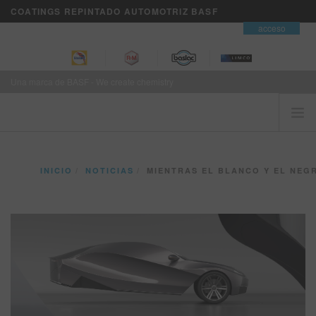
COATINGS REPINTADO AUTOMOTRIZ BASF
contacto
acceso
Una marca de BASF - We create chemistry
INICIO
INICIO
NOTICIAS
MIENTRAS EL BLANCO Y EL NEGRO AÚN TRIUNF
EL CLIENTE ES PRIMERO
MARCAS
SERVICIOS DE NEGOCIOS VISION+
ENTRENAMIENTO
NOTICIAS
DONDE COMPRAR
REFINITY