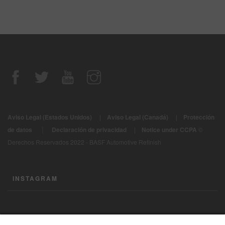
Aviso Legal (Estados Unidos)
|
Aviso Legal (Canadá)
|
Protección
|
de datos
Declaración de privacidad
|
Notice under CCPA
©
Derechos Reservados 2022 - BASF Automotive Refinish
INSTAGRAM
CONTÁCTENOS