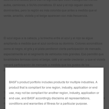
autos, camiones, o SUVs cromáticos. El azul y el rojo siguen siendo
dominantes, pero la región es más colorida que antes a medida que el
verde, amarillo, violeta y el beige aparecen con más frecuencia.
El azul sigue a la cabeza, y la brecha entre el azul y el rojo se sigue
ampliando a medida que el azul continúa su dominio. Colores acromáticos
como el negro, el gris y el plata perdieron cierta participación de mercado,
especialmente en el segmento de vehículos más grandes. Eso permitió que
tonalidades terrosas como el beige, café y el verde crecieran, y que el violeta
ganará participación de mercado a medida que los gustos de los
compradores de autos cambian.
BASF’s product portfolio includes products for multiple industries. A
product that is compliant for one region, industry, application or end
“Si vemos a los pesos pesados entre los colores cromáticos, el azul y el rojo
use, may not be compliant for another region, industry, application or
están en la cima. Pero con la gente volviéndose más a la naturaleza, colores
end-use, and BASF accordingly disclaims all representations,
naturales como el verde, amarillo, violeta y beige están dejando su marca”,
conditions and warranties of fitness for a particular purpose.
comentó Liz Hoffman, jefa de diseño para Las Américas. “Los compradores