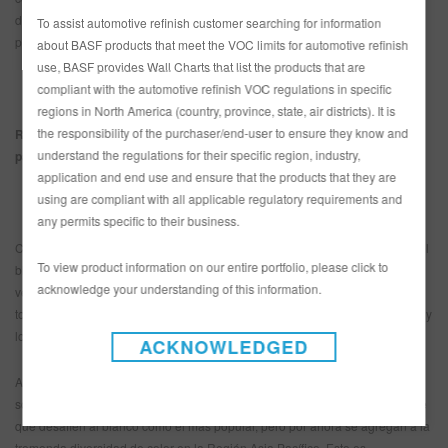
de autos también están buscando un color de vehículo que transmita su
To assist automotive refinish customer searching for information
positivismo”.
about BASF products that meet the VOC limits for automotive refinish
use, BASF provides Wall Charts that list the products that are
compliant with the automotive refinish VOC regulations in specific
regions in North America (country, province, state, air districts). It is
the responsibility of the purchaser/end-user to ensure they know and
Región Asia Pacífico: El incremento de los tonos grises impulsó la
understand the regulations for their specific region, industry,
participación de los colores acromáticos
application and end use and ensure that the products that they are
using are compliant with all applicable regulatory requirements and
any permits specific to their business.
Como los diseñadores de BASF observaron en otras regiones del mundo, el
To view product information on our entire portfolio, please click to
blanco fue también el color más popular en la Región Asia Pacífico. El
acknowledge your understanding of this information.
verdadero centro de la atención este año es el incremento de las
tonalidades grises, lo que insinúa una nueva era en la industria automotriz, y
los valores y los hábitos cambiantes de los compradores de autos.
ACKNOWLEDGED
Aunque los números totales no son enormes, el café, el verde y el violeta
son consistentes en popularidad de colores. Pasará mucho tiempo antes de
que desafíen al blanco como el más popular, pero por ahora se agregan a la
tremenda diversidad de color en la Región Asia Pacífico. Esto es